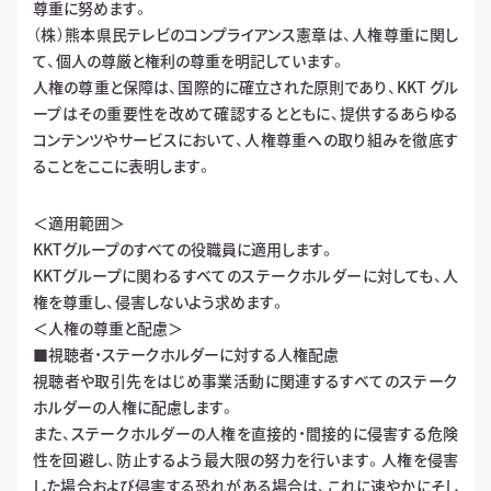
尊重に努めます。
（株）熊本県民テレビのコンプライアンス憲章は、人権尊重に関し
て、個人の尊厳と権利の尊重を明記しています。
人権の尊重と保障は、国際的に確立された原則であり、KKT グル
ープはその重要性を改めて確認するとともに、提供するあらゆる
コンテンツやサービスにおいて、人権尊重への取り組みを徹底す
ることをここに表明します。
＜適用範囲＞
KKTグループのすべての役職員に適用します。
KKTグループに関わるすべてのステークホルダーに対しても、人
権を尊重し、侵害しないよう求めます。
＜人権の尊重と配慮＞
■視聴者・ステークホルダーに対する人権配慮
視聴者や取引先をはじめ事業活動に関連するすべてのステーク
ホルダーの人権に配慮します。
また、ステークホルダーの人権を直接的・間接的に侵害する危険
性を回避し、防止するよう最大限の努力を行います。人権を侵害
した場合および侵害する恐れがある場合は、これに速やかにそし