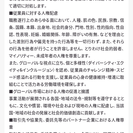
て適切に対処します。
■従業員に対する人権配慮
職務遂行上のあらゆる面において、人種、肌の色、民族、宗教、信
条、国籍、本籍、出身地、社会的身分、門地、性別、性的指向、性自
認、性表現、妊娠、婚姻関係、年齢、障がいの有無、などを理由と
した差別行為や偏見を持った行為等を一切行わず、また、それら
の行為を他者が行うことを許容しません。とりわけ社会的弱者、
マイノリティー、未成年者の人権を尊重します。
また、グローバルな視点に立ち、個と多様性（ダイバーシティ・エク
イティ&インクルージョン）を認め、従業員のチャレンジ精神・スピ
ード感溢れる行動を支援し、従業員の心身の健康維持・増進に取
組むことで活力ある労働環境を確保します。
■グローバル市場における人権の促進と擁護
事業活動が展開される各国・地域の法令・規制等を遵守するとと
もに、文化や慣習、環境や社会および現地の人権に配慮し、当該
国・地域の社会の発展と社会的価値創造に貢献します。
■取引先や協業先、委託先等のパートナー企業における人権尊
重