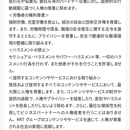
取引先や協業先、委託先等のパートナー企業に対し、国際的な行
動規範に基づく人権の尊重に努めます。
＜労働者の権利尊重＞
強制労働、児童労働を禁止し、結社の自由と団体交渉権を尊重し
ます。また、労働時間や賃金、職場の安全衛生に関する法令を遵
守するとともに、プライバシーを尊重し、安全で健康的な職場環
境の整備に取り組みます。
＜ハラスメントの禁止＞
セクシュアル・ハラスメントやパワー・ハラスメント等、一切のハラ
スメント行為を行わず、また他者がそれを行うことを許容しませ
ん。
＜提供するコンテンツやサービスにおける取り組み＞
発信および提供するすべてのコンテンツやサービスにおいて、最
大限に人権を尊重します。また、コンテンツやサービスの制作や
提供の過程で、人権やプライバシーを侵害したり、差別やハラスメ
ントを助長したりしないよう努めます。さらに、優位な関係性を利
用してビジネスパートナーへの人権侵害を行うことはありませ
ん。 KKT グループのコンテンツやサービスを通じて、人権が尊重
される社会の実現に貢献します。